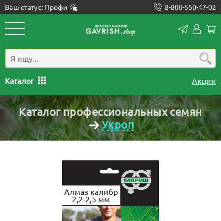
Ваш статус: Профи
8-800-550-47-02
Конта
Лич
каб
Каталог
Акции
Каталог профессиональных семян
Укроп
Алмаз калибр
2,2-2,5 мм