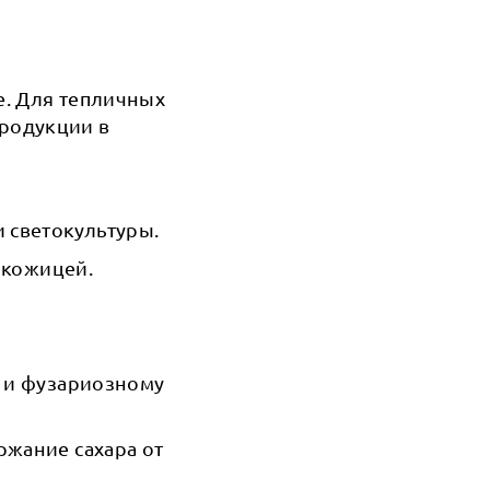
е. Для тепличных
родукции в
 светокультуры.
 кожицей.
у и фузариозному
ржание сахара от