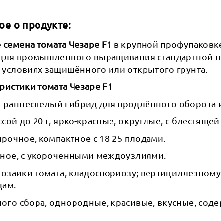
ое о продукте:
семена томата Чезаре F1
в крупной профупаковк
 для промышленного выращивания стандартной п
 условиях защищённого или открытого грунта.
ристики томата Чезаре F1
раннеспелый гибрид для продлённого оборота и
сой до 20 г, ярко-красные, округлые, с блестящей
прочное, компактное с 18-25 плодами.
вное, с укороченными междоузлиями.
 мозаики томата, кладоспориозу; вертициллезном
дам.
ого сбора, однородные, красивые, вкусные, соде