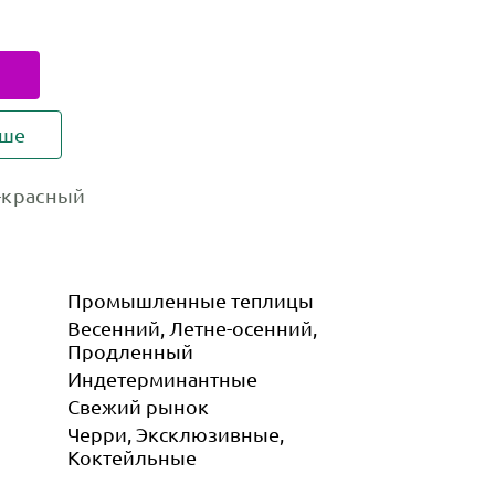
ьше
-красный
Промышленные теплицы
Весенний, Летне-осенний,
Продленный
Индетер­минантные
Свежий рынок
Черри, Эксклюзивные,
Коктейльные