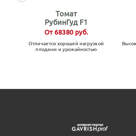
Томат
РубинГуд F1
От 68380 руб.
Отличается хорошей нагрузкой
Высок
плодами и урожайностью