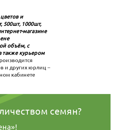
 цветов и
 500шт, 1000шт,
интернет-магазине
цене
ой объём, с
а также курьером
 производится
ов и других юрлиц –
чном кабинете
оличеством семян?
ена»!