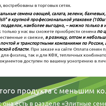
 востребованы в торговых сетях.
льные семена овощей, салата, зелени, бахчевых,
sh" в крупной профессиональной упаковке (100шт,
 подделок, наиболее выгодно, – можно только в 
ак только у нас вы сможете приобрести семена
по 
ачественные и свежие,
в розницу, оптом и небольш
 почтой и транспортными компаниями по России, 
вской области
. При заказе на сайте Оплата семян
 для физлиц, так и для КФХ, тепличных комбинат
окументов доступен по вашему усмотрению в ли
того продукта с меньшим к
с она есть в разделе «Элитные сем