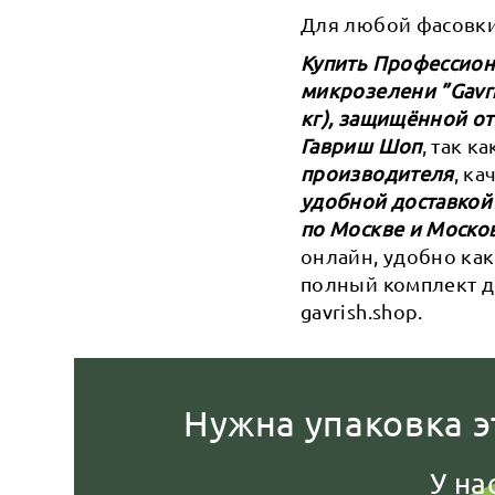
Для любой фасовки,
Купить Профессиона
микрозелени ”Gavri
кг), защищённой от
Гавриш Шоп
, так к
производителя
, к
удобной доставкой
по Москве и Моско
онлайн, удобно как
полный комплект д
gavrish.shop.
Нужна упаковка э
У на