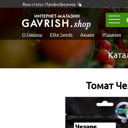
Ваш статус: Профи/фермер
О Гавриш
Elite Seeds
Акции
Издания
Ката
Томат Че