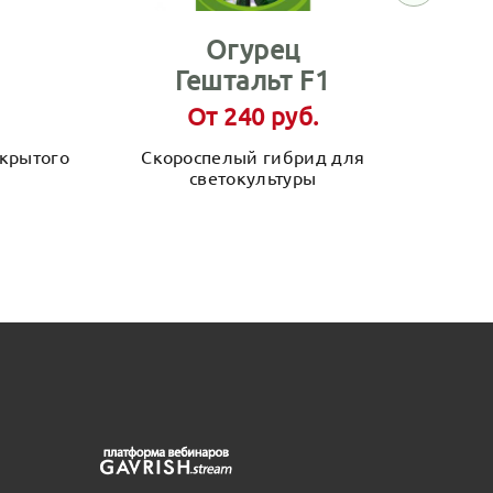
Огурец
Гештальт F1
От 240 руб.
крытого
Скороспелый гибрид для
светокультуры