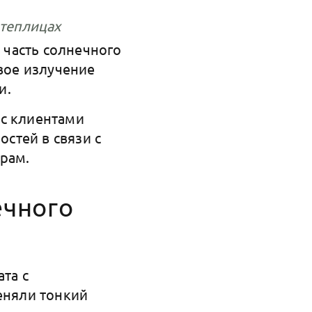
 теплицах
а часть солнечного
овое излучение
и.
 с клиентами
стей в связи с
рам.
ечного
та с
еняли тонкий