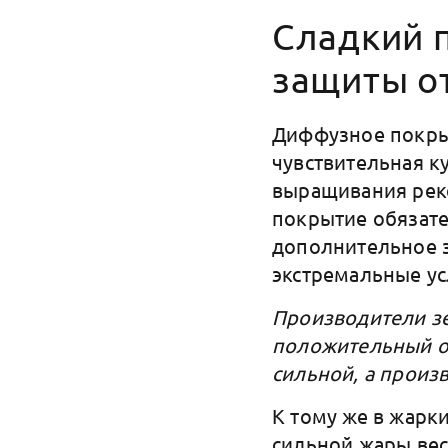
Сладкий 
защиты о
Диффузное покрыт
чувствительная к
выращивания рек
покрытие обязате
дополнительное з
экстремальные у
Производители зе
положительный оп
сильной, а произ
К тому же в жарк
сильной жары вес