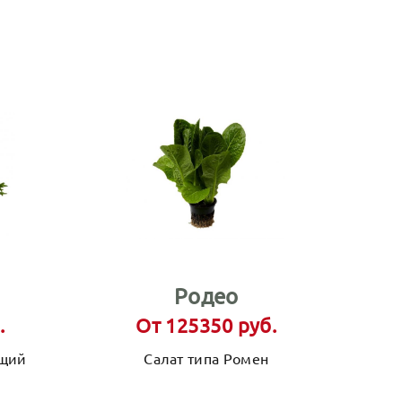
Родео
.
От 125350 руб.
ящий
Салат типа Ромен