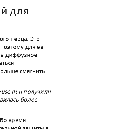
ий для
ого перца. Это
 поэтому для ее
 а диффузное
аться
больше смягчить
use IR и получили
вилась более
 Во время
тельной защиты в