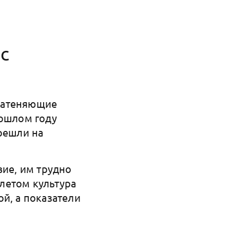
с
затеняющие
рошлом году
решли на
вие, им трудно
летом культура
й, а показатели