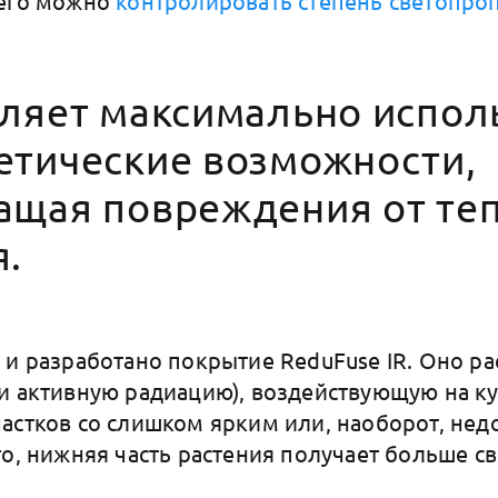
сего можно
контролировать степень светопро
оляет максимально испол
етические возможности,
ащая повреждения от те
я.
 и разработано покрытие ReduFuse IR. Оно р
и активную радиацию), воздействующую на к
астков со слишком ярким или, наоборот, не
о, нижняя часть растения получает больше св
.