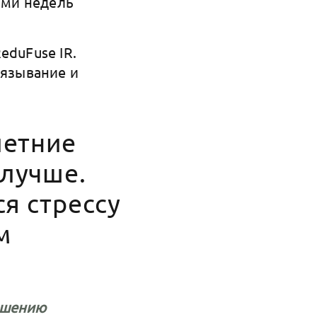
сьми недель
eduFuse IR.
вязывание и
летние
 лучше.
я стрессу
м
вышению