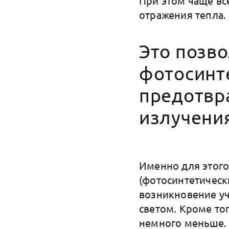
При этом чаще в
отражения тепла.
Это позв
фотосинт
предотвр
излучени
Именно для этого
(фотосинтетическ
возникновение уч
светом. Кроме тог
немного меньше