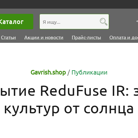
Каталог
Статьи
Акции и новости
Прайс-листы
Оплата и до
Gavrish.shop
/
Публикации
тие ReduFuse IR:
культур от солнца