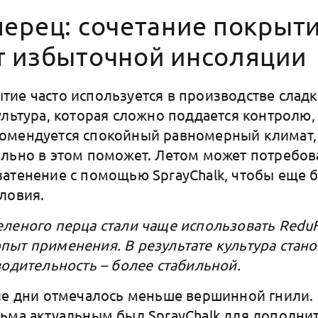
перец: сочетание покрыт
т избыточной инсоляции
ие часто используется в производстве сладк
ультура, которая сложно поддается контролю,
омендуется спокойный равномерный климат,
льно в этом поможет. Летом может потребов
атенение с помощью SprayChalk, чтобы еще 
словия.
леного перца стали чаще использовать ReduF
ыт применения. В результате культура стано
водительность – более стабильной.
ие дни отмечалось меньше вершинной гнили.
ьма актуальным был SprayChalk для дополни