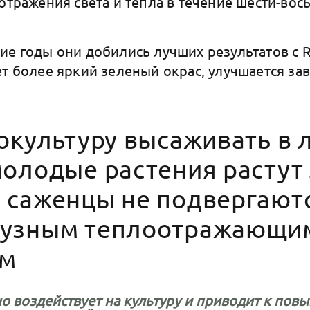
 отражения света и тепла в течение шести-во
ие годы они добились лучших результатов с R
ет более яркий зеленый окрас, улучшается за
окультуру высаживать в 
молодые растения растут
 саженцы не подвергаютс
фузным теплоотражающи
ем
но воздействует на культуру и приводит к по