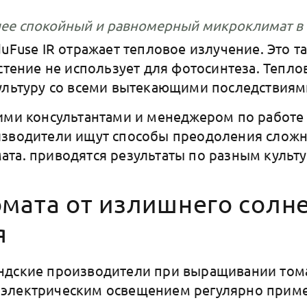
лее спокойный и равномерный микроклимат в
uFuse IR отражает тепловое излучение. Это т
астение не использует для фотосинтеза. Тепл
ультуру со всеми вытекающими последствиям
ими консультантами и менеджером по работе
зводители ищут способы преодоления сложно
та. приводятся результаты по разным культу
омата от излишнего солн
я
ндские производители при выращивании тома
электрическим освещением регулярно прим