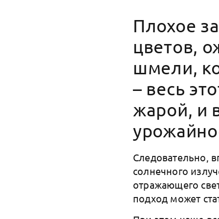
Плохое з
цветов, о
шмели, к
– весь эт
жарой, и 
урожайнос
Следовательно, в
солнечного излу
отражающего свет
подход может ст