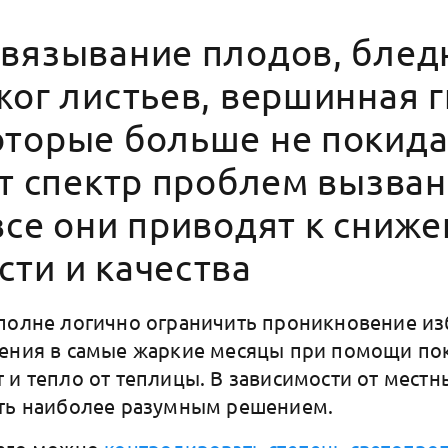
авязывание плодов, блед
жог листьев, вершинная г
оторые больше не покида
от спектр проблем вызва
все они приводят к сниж
ти и качества
полне логично ограничить проникновение и
чения в самые жаркие месяцы при помощи по
 и тепло от теплицы. В зависимости от местн
ать наиболее разумным решением.