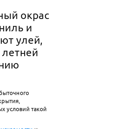
ный окрас
ниль и
ют улей,
н летней
ению
збыточного
крытия,
ых условий такой