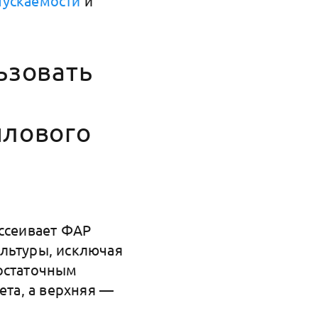
пускаемости
и
ьзовать
плового
ассеивает ФАР
ультуры, исключая
достаточным
ета, а верхняя —