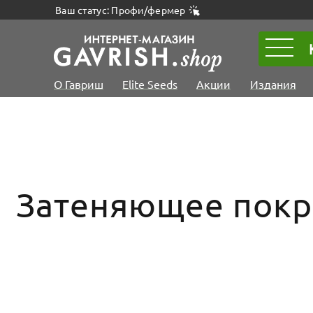
Ваш статус: Профи/фермер
О Гавриш
Elite Seeds
Акции
Издания
Затеняющее покры