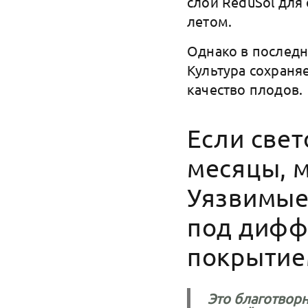
слой ReduSol для
летом.
Однако в последн
Культура сохраня
качество плодов.
Если свет
месяцы, 
Уязвимые
под диф
покрыти
Это благотвор