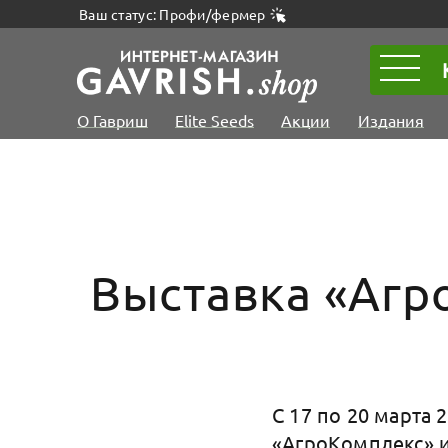
Ваш статус: Профи/фермер
О Гавриш
Elite Seeds
Акции
Издания
Выставка «Агр
С 17 по 20 марта 
«АгроКомплекс» и