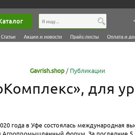
Каталог
Статьи
Акции и новости
Прайс-листы
Оплата и до
Gavrish.shop
/
Публикации
оКомплекс», для у
2020 года в Уфе состоялась международная вы
 Агропромышленный форум. За последние 5 л