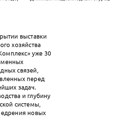
крытии выставки
ого хозяйства
оКомплекс» уже 30
еменных
дных связей,
авленных перед
ейших задач.
одства и глубину
ской системы,
недрения новых