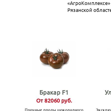
«АгроКомплексе» 
Рязанской областе
Бракар F1
У
От 82060 руб.
Прочные плоды шоколадного
Эксклю