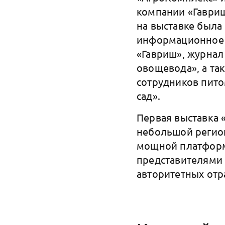
компании «Гавриш
на выставке была
информационное 
«Гавриш», журнал
овощевода», а та
сотрудников пит
сад».
Первая выставка 
небольшой регион
мощной платформ
представителями 
авторитетных отр