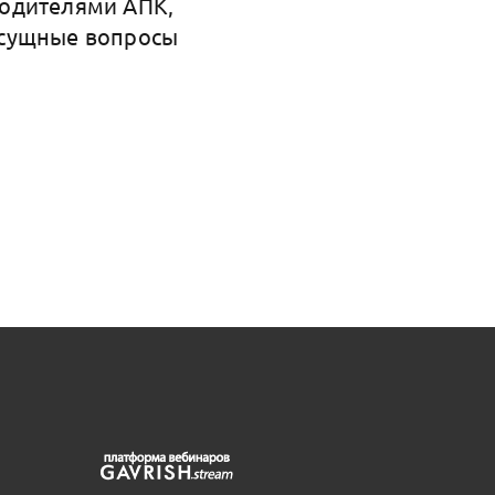
водителями АПК,
асущные вопросы