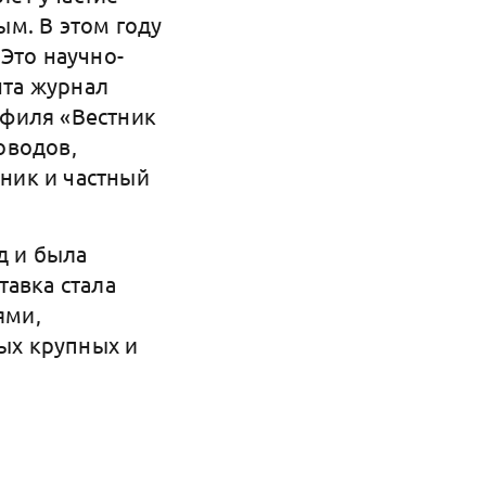
м. В этом году
Это научно-
та журнал
офиля «Вестник
оводов,
ник и частный
д и была
тавка стала
ями,
мых крупных и