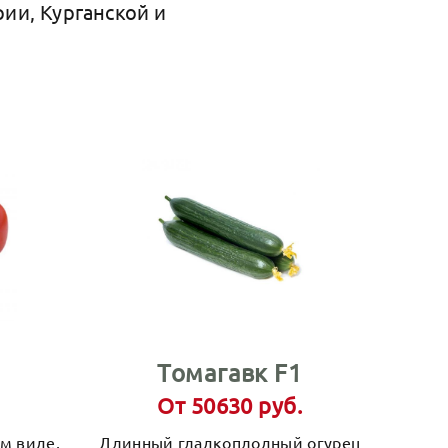
ии, Курганской и
Томагавк F1
От 50630 руб.
м виде,
Длинный гладкоплодный огурец