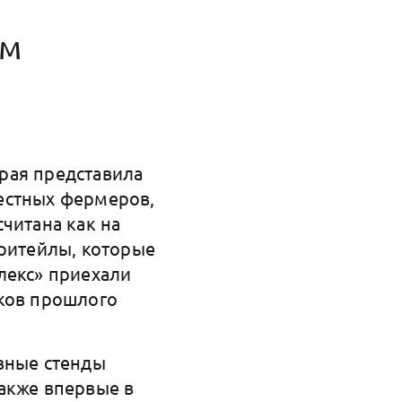
рм
орая представила
естных фермеров,
читана как на
 ритейлы, которые
лекс» приехали
иков прошлого
вные стенды
акже впервые в