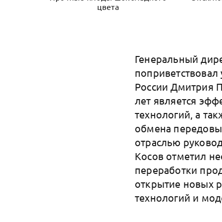
цвета
Генеральный дире
поприветствовал 
России Дмитрия П
лет является эф
технологий, а та
обмена передовы
отраслью руковод
Косов отметил не
переработки прод
открытие новых р
технологий и мо