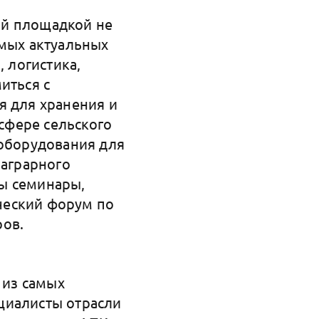
ой площадкой не
амых актуальных
, логистика,
иться с
я для хранения и
сфере сельского
 оборудования для
 аграрного
ы семинары,
ческий форум по
ров.
 из самых
циалисты отрасли