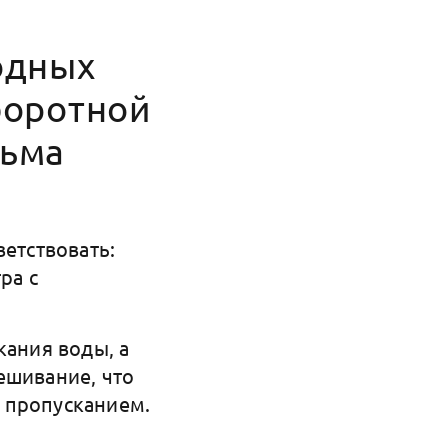
одных
боротной
сьма
ветствовать:
ра с
кания воды, а
ешивание, что
 пропусканием.