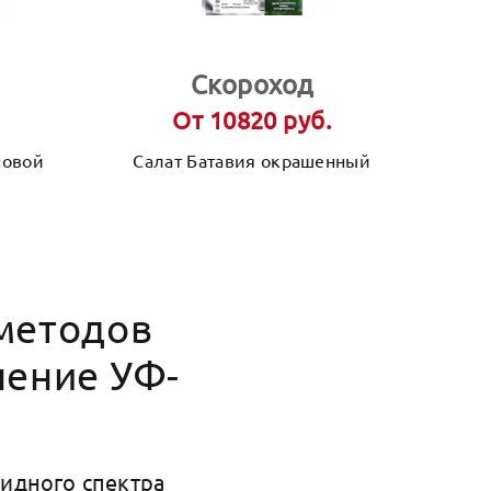
Скороход
От 10820 руб.
новой
Салат Батавия окрашенный
методов
нение УФ-
идного спектра