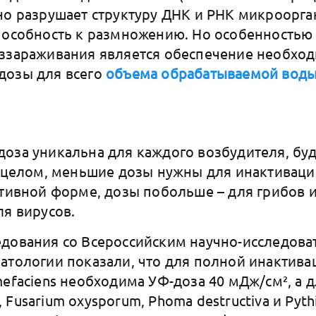
но разрушает структуру ДНК и РНК микроорга
пособность к размножению. Но особенность
еззараживания является обеспечение необхо
дозы для всего
объема обрабатываемой воды
оза уникальна для каждого возбудителя, буд
В целом, меньшие дозы нужны для инактиваци
ативной форме, дозы побольше – для грибов и
ля вирусов.
дования со Всероссийским научно-исследова
атологии показали, что для полной инактива
mefaciens необходима УФ-доза 40 мДж/см², а 
ae, Fusarium oxysporum, Phoma destructiva и Py