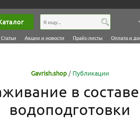
Каталог
Статьи
Акции и новости
Прайс-листы
Оплата и до
Gavrish.shop
/
Публикации
живание в состав
водоподготовки