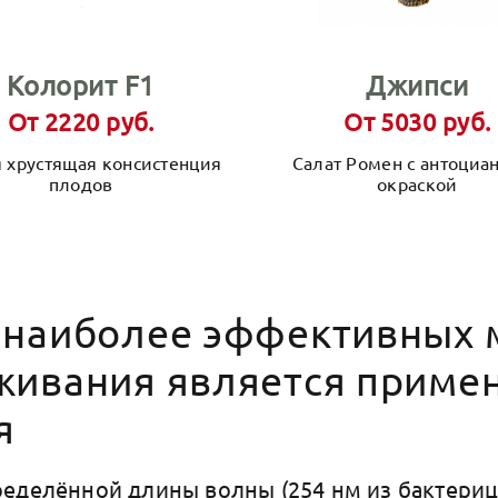
Колорит F1
Джипси
От 2220 руб.
От 5030 руб.
 хрустящая консистенция
Салат Ромен с антоциа
плодов
окраской
 наиболее эффективных 
живания является приме
я
еделённой длины волны (254 нм из бактериц