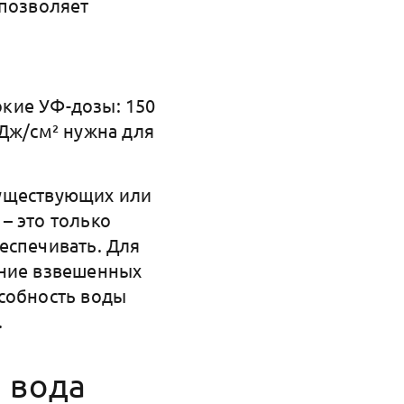
 позволяет
кие УФ-дозы: 150
мДж/см² нужна для
существующих или
– это только
еспечивать. Для
ание взвешенных
особность воды
.
 вода