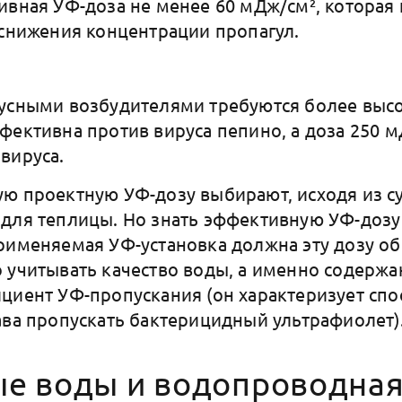
ивная УФ-доза не менее 60 мДж/см², которая
 снижения концентрации пропагул.
усными возбудителями требуются более высо
фективна против вируса пепино, а доза 250 
вируса.
ую проектную УФ-дозу выбирают, исходя из 
для теплицы. Но знать эффективную УФ-дозу 
рименяемая УФ-установка должна эту дозу об
 учитывать качество воды, а именно содерж
циент УФ-пропускания (он характеризует сп
ава пропускать бактерицидный ультрафиолет)
е воды и водопроводная