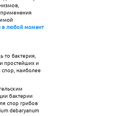
низмов,
ю применения
димой
 в любой момент
ь то бактерия,
и простейших и
 спор, наиболее
тельским
ции бактерии
для спор грибов
thium debaryanum