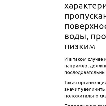
характер
пропускан
поверхнос
воды, пр
низким
И в таком случае
например, должн
последовательн
Такая организаци
значит увеличить
положительно ска
Продолжение ста