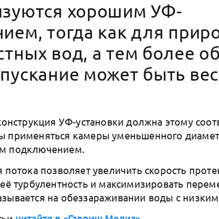
изуются хорошим УФ-
ием, тогда как для прир
тных вод, а тем более о
опускание может быть ве
 конструкция УФ-установки должна этому соот
ы применяться камеры уменьшенного диамет
ым подключением.
я потока позволяет увеличить скорость проте
 её турбулентность и максимизировать перем
зывается на обеззараживании воды с низким
тьи
читайте в «Гавриш Медиа»