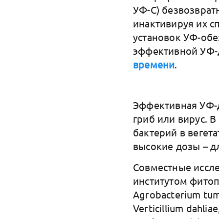
УФ-С) безвозврат
инактивируя их с
установок УФ-об
эффективной УФ-
времени
.
Эффективная УФ-д
гриб или вирус. 
бактерий в вегет
высокие дозы – д
Совместные иссле
институтом фитоп
Agrobacterium tu
Verticillium dahli