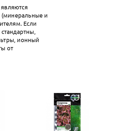
 являются
у (минеральные и
ителям. Если
 стандартны,
льтры, ионный
ты от