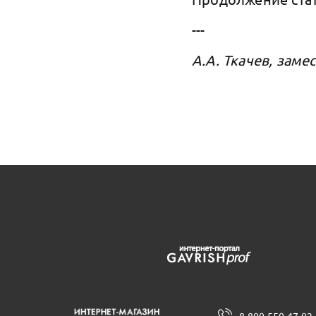
---
А.А. Ткачев, зам