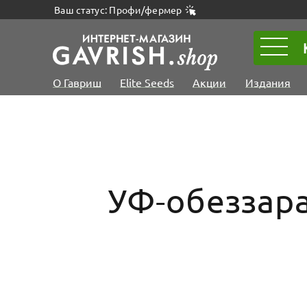
Ваш статус: Профи/фермер
О Гавриш
Elite Seeds
Акции
Издания
УФ-обеззара