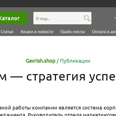
Каталог
Статьи
Акции и новости
Прайс-листы
Оплата и до
Gavrish.shop
/
Публикации
 — стратегия успе
ной работы компании является система кор
неджмента. Руководитель отдела маркетинго