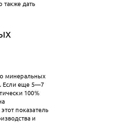
 также дать
ых
во минеральных
. Если еще 5—7
тически 100%
на
этот показатель
оизводства и