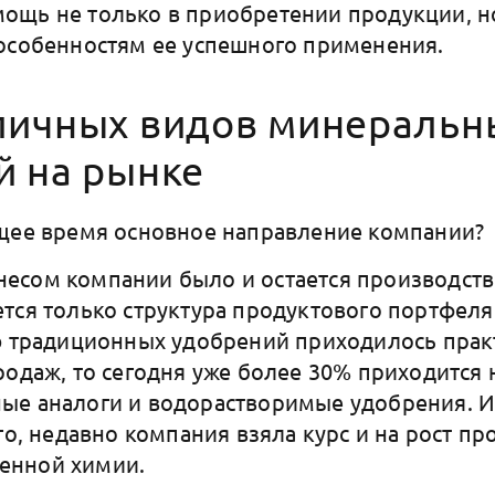
щь не только в приобретении продукции, но
особенностям ее успешного применения.
личных видов минеральн
й на рынке
щее время основное направление компании?
есом компании было и остается производст
тся только структура продуктового портфеля
ю традиционных удобрений приходилось прак
родаж, то сегодня уже более 30% приходится 
е аналоги и водорастворимые удобрения. И 
го, недавно компания взяла курс и на рост пр
енной химии.