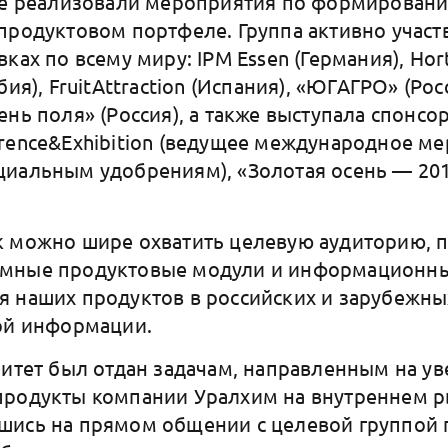
же реализовали мероприятия по формировани
продуктовом портфеле. Группа активно участ
ках по всему миру: IPM Essen (Германия), Hort
ия), FruitAttraction (Испания), «ЮГАГРО» (Рос
ень поля» (Россия), а также выступала спонс
rence&Exhibition (ведущее международное ме
иальным удобрениям), «Золотая осень — 20
к можно шире охватить целевую аудиторию, 
мные продуктовые модули и информационные
 наших продуктов в российских и зарубежны
ой информации.
ритет был отдан задачам, направленным на у
продукты компании Уралхим на внутреннем р
шись на прямом общении с целевой группой 