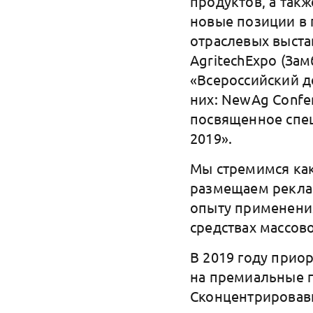
продуктов, а так
новые позиции в 
отраслевых выстав
AgritechExpo (Замб
«Всероссийский д
них: NewAg Confe
посвященное спец
2019».
Мы стремимся ка
размещаем рекла
опыту применения
средствах массов
В 2019 году прио
на премиальные 
Сконцентрировав