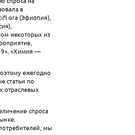
ю спроса на
вовала в
ifl ora (Эфиопия),
сия),
ором некоторых из
роприятие,
19», «Химия —
поэтому ежегодно
 статьи по
х отраслевых
величение спроса
ынке.
потребителей, мы