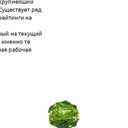
 крупнейший
Существует ряд
рейтинги на
ный на текущий
м именно те
ная рабочая