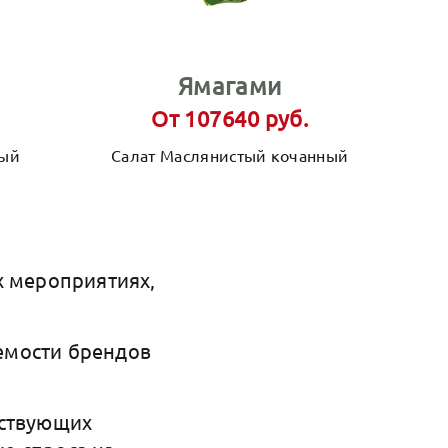
Ямагами
От 107640 руб.
ный
Салат Маслянистый кочанный
х мероприятиях,
емости брендов
ествующих