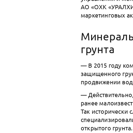
АО «ОХК «УРАЛХИМ
маркетинговых ак
Минераль
грунта
— В 2015 году ко
защищенного грун
продвижении вод
— Действительно,
ранее малоизвес
Так исторически 
специализировали
открытого грунта.