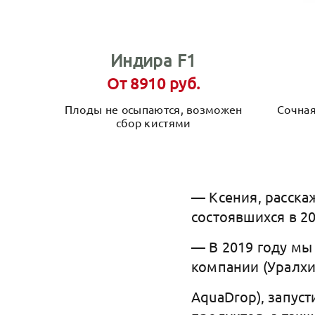
Индира F1
От 8910 руб.
Плоды не осыпаются, возможен
Сочная
сбор кистями
— Ксения, расска
состоявшихся в 20
— В 2019 году м
компании (Уралхи
AquaDrop), запус