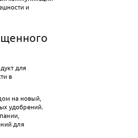
ешности и
ищенного
дукт для
ти в
дом на новый,
ых удобрений.
мпании,
ений для