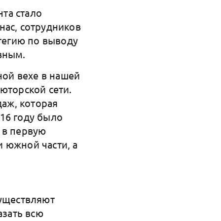
та стало
нас, сотрудников
атегию по выводу
вным.
ой вехе в нашей
юторской сети.
аж, которая
16 году было
 в первую
 южной части, а
существляют
зать всю