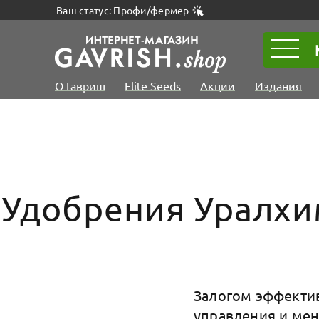
Ваш статус: Профи/фермер
О Гавриш
Elite Seeds
Акции
Издания
Удобрения Уралхим
Залогом эффектив
управления и ме