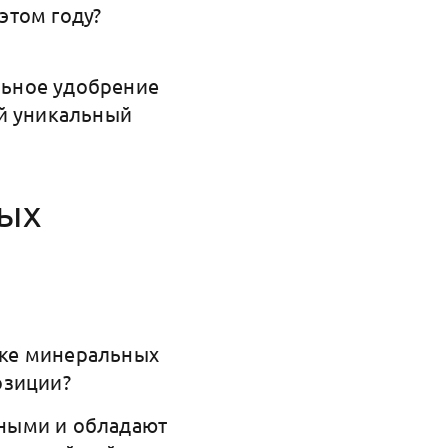
этом году?
льное удобрение
ой уникальный
ных
нке минеральных
озиции?
отными и обладают