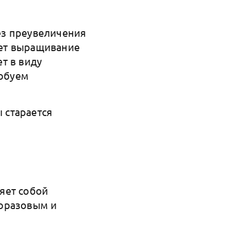
без преувеличения
дет выращивание
т в виду
робуем
 старается
яет собой
горазовым и