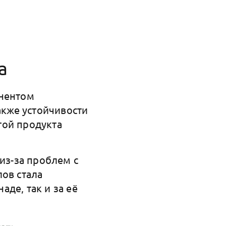
а
онентом
акже устойчивости
той продукта
из-за проблем с
ов стала
де, так и за её