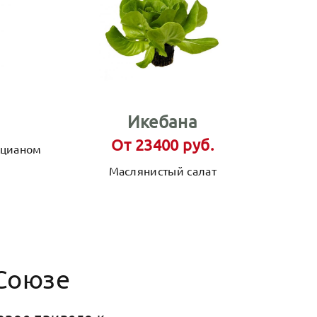
Икебана
От 23400 руб.
оцианом
Маслянистый салат
Союзе