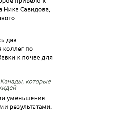
торое привело к
а Ника Савидова,
ивого
ь два
я коллег по
бавки к почве для
е Канады, которые
хидей
ами уменьшения
ми результатами.