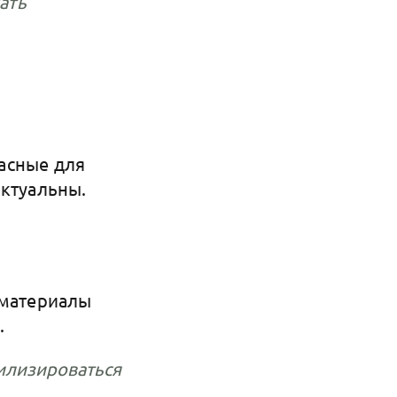
ать
асные для
актуальны.
 материалы
.
илизироваться