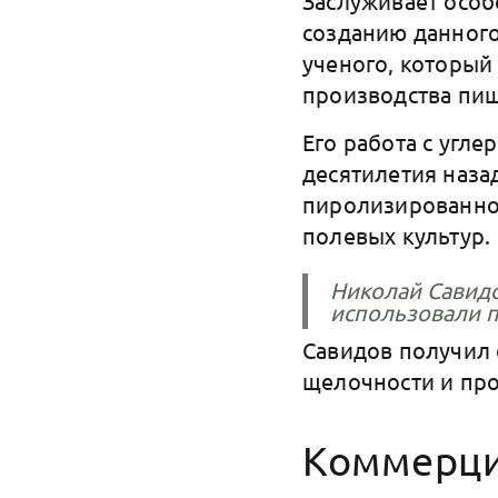
Заслуживает особ
созданию данного
ученого, который
производства пи
Его работа с угл
десятилетия наза
пиролизированном
полевых культур.
Николай Савидо
использовали 
Савидов получил 
щелочности и про
Коммерци