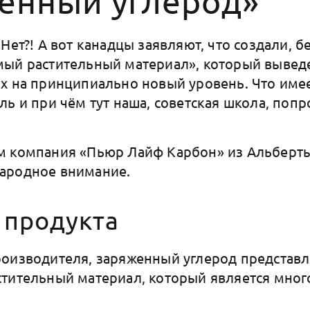
енный углерод»
Нет?! А вот канадцы заявляют, что создали, 
мый растительный материал», который выве
х на принципиально новый уровень. Что имее
ль и при чём тут наша, советская школа, поп
м компания «Пьюр Лайф Карбон» из Альберты
ародное внимание.
 продукта
оизводителя, заряженный углерод представл
тительный материал, который является мно