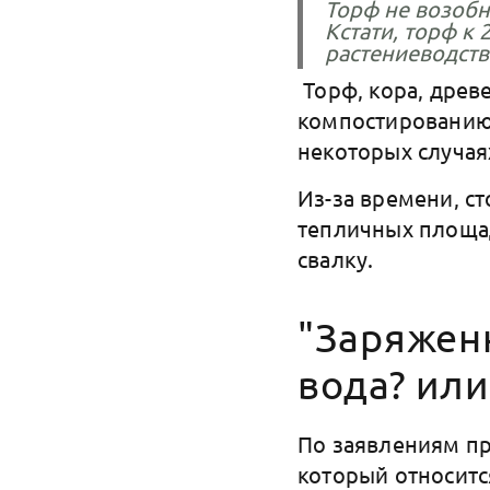
Торф не возобн
Кстати, торф к 
растениеводств
Торф, кора, древ
компостированию,
некоторых случая
Из-за времени, с
тепличных площад
свалку.
"Заряженн
вода? или
По заявлениям пр
который относитс