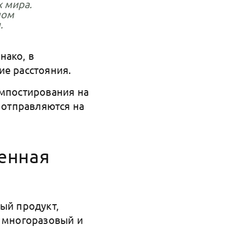
х мира.
ном
.
нако, в
ие расстояния.
омпостирования на
 отправляются на
женная
ый продукт,
н многоразовый и