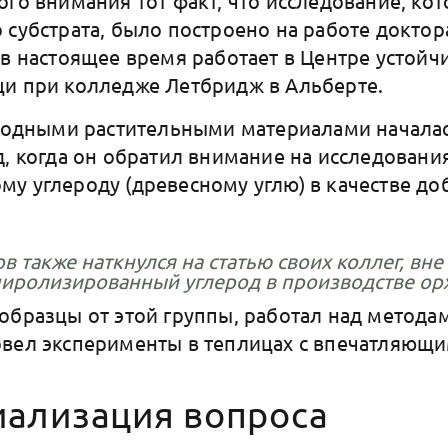
ого внимания тот факт, что исследование, ко
 субстрата, было построено на работе доктор
 в настоящее время работает в Центре устойч
щи при колледже Летбридж в Альберте.
еродными растительными материалами началас
д, когда он обратил внимание на исследовани
у углероду (древесному углю) в качестве до
в также наткнулся на статью своих коллег, вн
пиролизированный углерод в производстве ор
образцы от этой группы, работал над метод
вел эксперименты в теплицах с впечатляющи
ализация вопроса