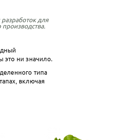
и разработок для
о производства.
одный
 это ни значило.
еделенного типа
тапах, включая