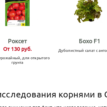
Роксет
Бохо F1
От 130 руб.
Дуболистный салат с ант
урожайный, для открытого
грунта
исследования корнями в 