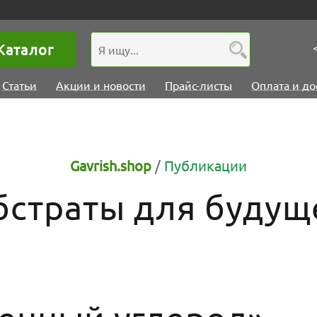
Каталог
Статьи
Акции и новости
Прайс-листы
Оплата и до
Gavrish.shop
/
Публикации
бстраты для будущ