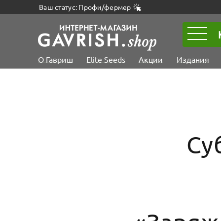
Ваш статус: Профи/фермер
О Гавриш
Elite Seeds
Акции
Издания
Су