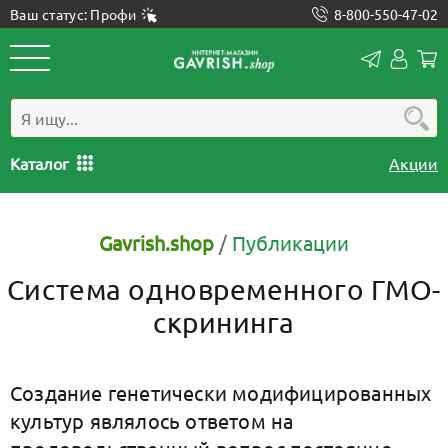
Ваш статус: Профи
8-800-550-47-02
Конта
Лич
каб
Каталог
Акции
Gavrish.shop
/
Публикации
Система одновременного ГМО-
скрининга
Создание генетически модифицированных
культур являлось ответом на