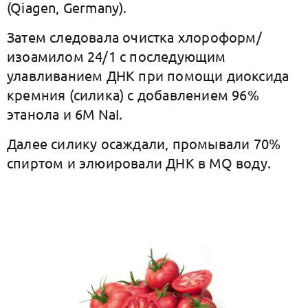
(Qiagen, Germany).
Затем следовала очистка хлороформ/
изоамилом 24/1 с последующим
улавливанием ДНК при помощи диоксида
кремния (силика) с добавлением 96%
этанола и 6M NaI.
Далее силику осаждали, промывали 70%
спиртом и элюировали ДНК в MQ воду.