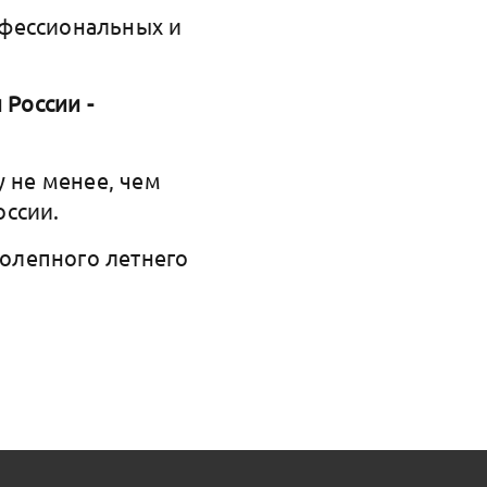
офессиональных и
 России -
у не менее, чем
оссии.
олепного летнего