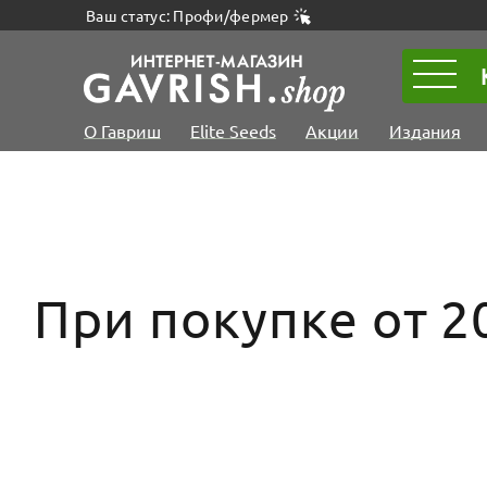
Ваш статус: Профи/фермер
О Гавриш
Elite Seeds
Акции
Издания
При покупке от 2