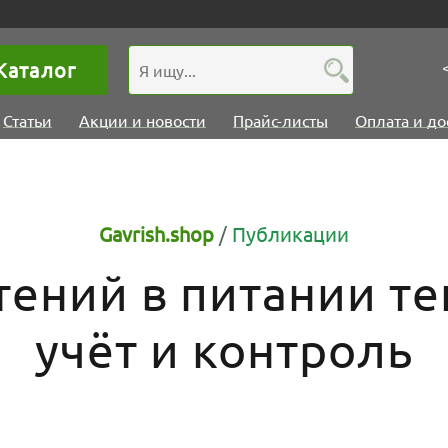
Каталог
Статьи
Акции и новости
Прайс-листы
Оплата и до
Gavrish.shop
/
Публикации
тений в питании те
учёт и контроль