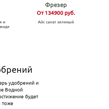
Фрезер
От 134900 руб.
я и
Айс салат зеленый
 виде
обрений
ерь удобрений и
ме Водной
остижение будет
 тоже