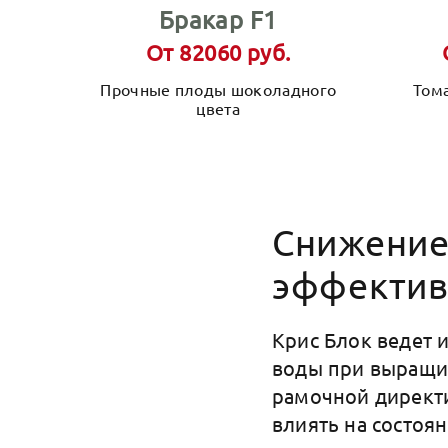
Бракар F1
От 82060 руб.
Прочные плоды шоколадного
Том
цвета
Снижение
эффектив
Крис Блок ведет 
воды при выращив
рамочной директи
влиять на состоя