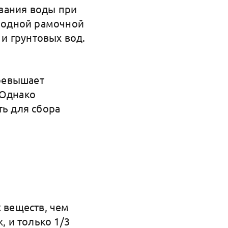
вания воды при
Водной рамочной
и грунтовых вод.
превышает
 Однако
ть для сбора
х веществ, чем
, и только 1/3