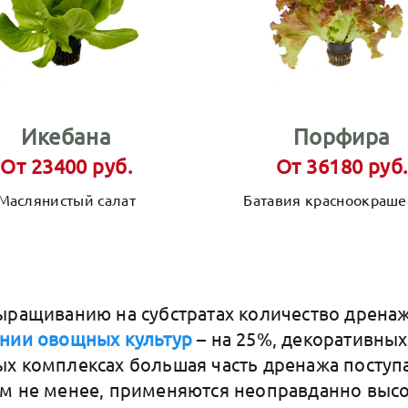
Икебана
Порфира
От 23400 руб.
От 36180 руб.
Маслянистый салат
Батавия красноокраше
ыращиванию на субстратах количество дренаж
нии овощных культур
– на 25%, декоративных 
х комплексах большая часть дренажа поступа
ем не менее, применяются неоправданно выс