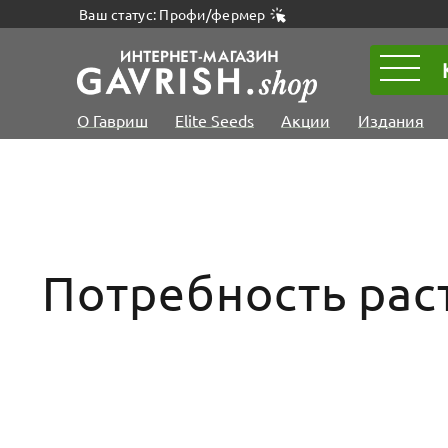
Ваш статус: Профи/фермер
О Гавриш
Elite Seeds
Акции
Издания
Потребность рас