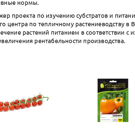
ивные нормы.
жер проекта по изучению субстратов и питан
го центра по тепличному растениеводству в В
спечение растений питанием в соответствии с 
увеличения рентабельности производства.