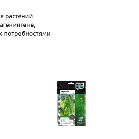
ия растений
агенингене,
их потребностями