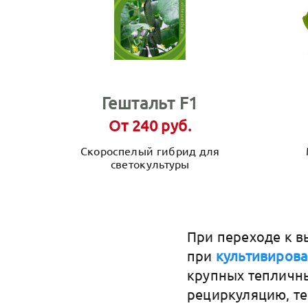
Гештальт F1
От 240 руб.
Скороспелый гибрид для
светокультуры
При переходе к в
при
культивирова
крупных тепличны
рециркуляцию, т