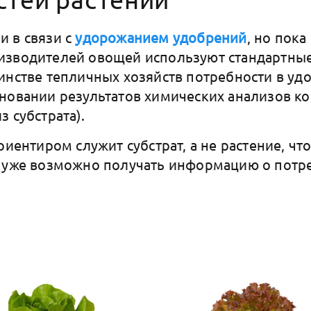
 и в связи с
удорожанием удобрений
, но пок
изводителей овощей используют стандартны
инстве тепличных хозяйств потребности в уд
новании результатов химических анализов к
 субстрата).
риентиром служит субстрат, а не растение, чт
ь уже возможно получать информацию о потр