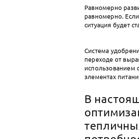
Равномерно разви
равномерно. Если
ситуация будет с
Система удобрени
переходе от выра
использованием с
элементах питани
В настоя
оптимиза
тепличных
потребно