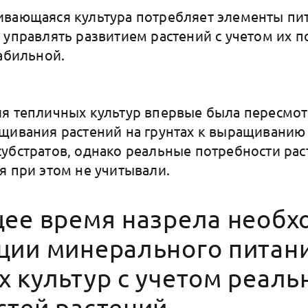
вающаяся культура потребляет элементы пит
 управлять развитием растений с учетом их п
табильной.
я тепличных культур впервые была пересмот
щивания растений на грунтах к выращиванию
убстратов, однако реальные потребности рас
я при этом не учитывали.
щее время назрела необх
ции минерального питан
 культур с учетом реаль
стей растений