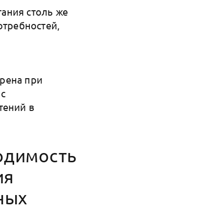
ания столь же
отребностей,
рена при
 с
тений в
одимость
ия
ных