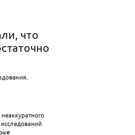
ли, что
остаточно
едования.
 неаккуратного
 исследований
орые