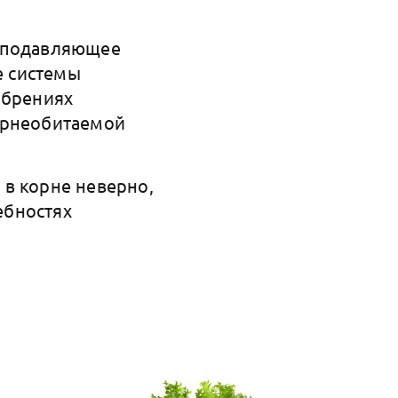
а подавляющее
е системы
обрениях
орнеобитаемой
о в корне неверно,
ебностях