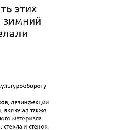
ть этих
в зимний
делали
культурообороту
ков, дезинфекции
, включал также
ного материала.
 стекла и стенок