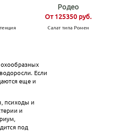
Родео
От 125350 руб.
стенция
Салат типа Ромен
мохообразных
водоросли. Если
даются еще и
, психоды и
ктерии и
риум,
одится под