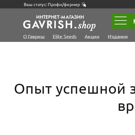
Ваш статус: Профи/фермер
О Гавриш
Elite Seeds
Акции
Издания
Опыт успешной з
вр