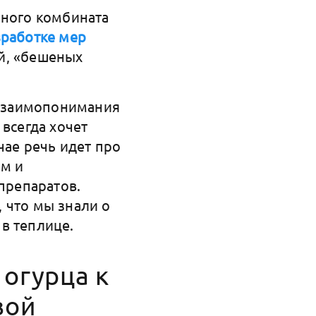
чного комбината
зработке мер
й, «бешеных
т взаимопонимания
всегда хочет
чае речь идет про
ом и
препаратов.
 что мы знали о
 в теплице.
огурца к
вой