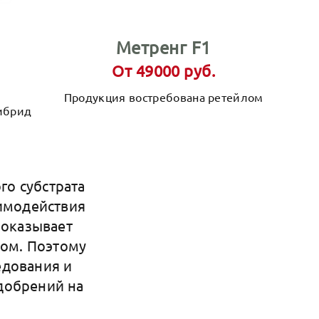
Метренг F1
От 49000 руб.
Продукция востребована ретейлом
ибрид
о субстрата
аимодействия
 оказывает
лом. Поэтому
едования и
добрений на