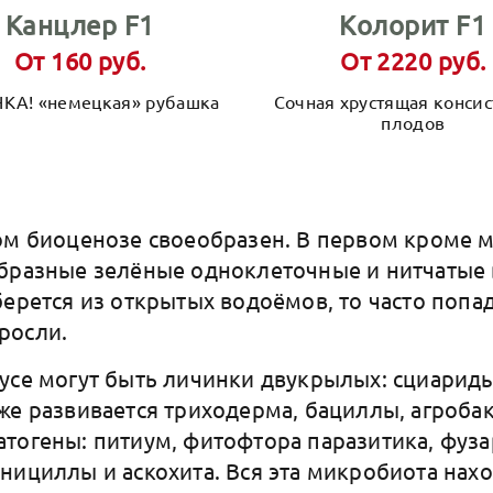
Канцлер F1
Колорит F1
От 160 руб.
От 2220 руб.
КА! «немецкая» рубашка
Сочная хрустящая конси
плодов
ом биоценозе своеобразен. В первом кроме 
бразные зелёные одноклеточные и нитчатые 
берется из открытых водоёмов, то часто попа
росли.
усе могут быть личинки двукрылых: сциариды
же развивается триходерма, бациллы, агроба
тогены: питиум, фитофтора паразитика, фуза
нициллы и аскохита. Вся эта микробиота нах