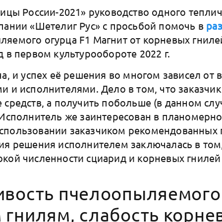
лицы России-2021» руководство одного тепли
пании «Шетелиг Рус» с просьбой помочь в
ра
яемого огурца F1 Магнит от корневых гниле
д в первом культурообороте 2022 г.
ча, и успех её решения во многом зависел о
и и исполнителями. Дело в том, что заказчик 
 средств, а получить побольше (в данном слу
 Исполнитель же заинтересован в планомерн
спользовании заказчиком рекомендованных 
ия решения исполнителем заключалась в том,
кой численности сциарид и корневых гнилей
ивость пчелоопыляемого 
 гнилям, слабость корне