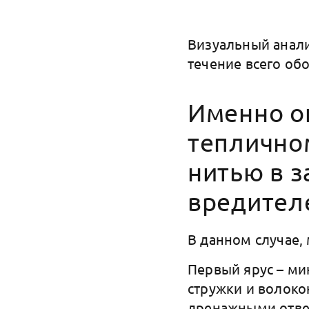
Визуальный анали
течение всего об
Именно о
теплично
нитью в з
вредител
В данном случае,
Первый ярус – ми
стружки и волоко
дренажными отвер