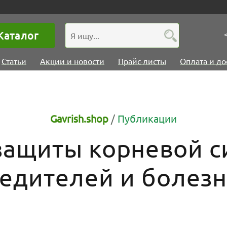
Каталог
Статьи
Акции и новости
Прайс-листы
Оплата и до
Gavrish.shop
/
Публикации
ащиты корневой с
едителей и болез