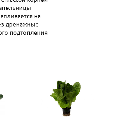
 капельницы
капливается на
ез дренажные
кого подтопления