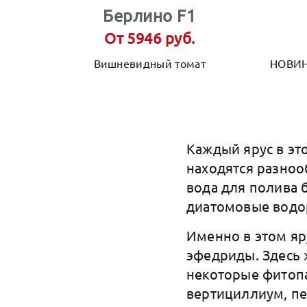
Берлино F1
От 5946 руб.
Вишневидный томат
НОВИН
Каждый ярус в эт
находятся разноо
вода для полива 
диатомовые водо
Именно в этом яр
эфедриды. Здесь 
некоторые фитопа
вертициллиум, пе