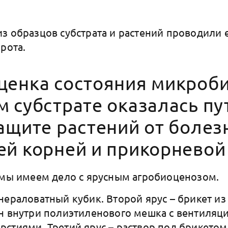
з образцов субстрата и растений проводили 
орота.
ценка состояния микроб
м субстрате оказалась п
ащите растений от болез
ей корней и прикорневой
 мы имеем дело с ярусным агробиоценозом.
нераловатный кубик. Второй ярус – брикет из
н внутри полиэтиленового мешка с вентиля
стиями. Третий ярус – раствор под брикетом