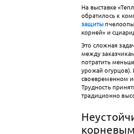
На выставке «Теп
обратилось к ком
защиты
пчелоопыл
корней» и сциари
Это сложная зада
между заказчикам
потратить меньше
урожай огурцов).
своевременном и
Трудность принят
традиционно высо
Неустойч
корневым