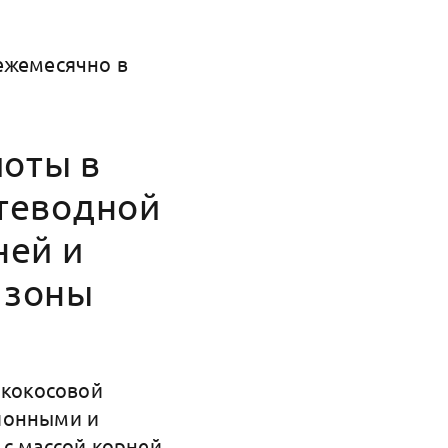
ежемесячно в
иоты в
утеводной
ней и
 зоны
 кокосовой
ционными и
 с массой корней