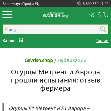
Ваш статус: Профи
8-800-550-47-02
Конта
Лич
каб
Каталог
Акции
Gavrish.shop
/
Публикации
Огурцы Метренг и Аврора
прошли испытания: отзыв
фермера
Огурцы F1 Метренг и F1 Аврора –