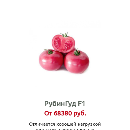
РубинГуд F1
От 68380 руб.
Отличается хорошей нагрузкой
плодами и урожайностью