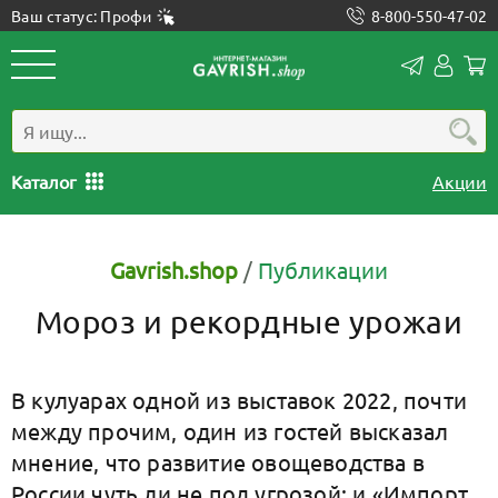
Ваш статус: Профи
8-800-550-47-02
Конта
Лич
каб
Каталог
Акции
Gavrish.shop
/
Публикации
Мороз и рекордные урожаи
В кулуарах одной из выставок 2022, почти
между прочим, один из гостей высказал
мнение, что развитие овощеводства в
России чуть ли не под угрозой: и «Импорт