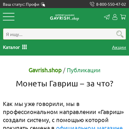
Ваш статус: Профи
8-800-550-47-02
Конта
Лич
каб
Каталог
Акции
Gavrish.shop
/
Публикации
Монеты Гавриш – за что?
Как мы уже говорили, мы в
профессиональном направлении «Гавриш»
создали систему, с помощью которой
покупать семена в
официальном магазине