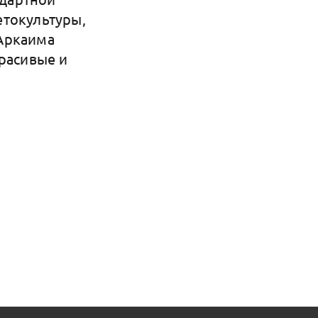
етокультуры,
 Аркаима
красивые и