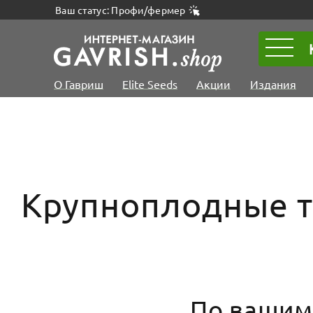
Ваш статус: Профи/фермер
О Гавриш
Elite Seeds
Акции
Издания
Крупноплодные т
По вашим