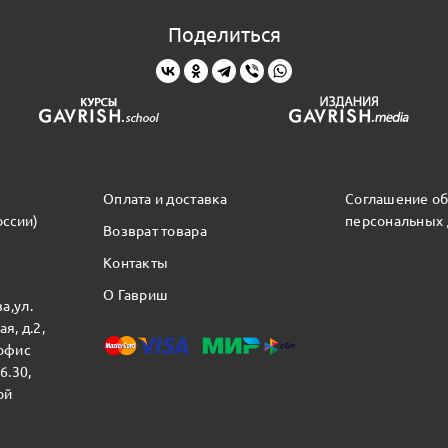
Поделиться
Оплата и доставка
Соглашение об
оссии)
персональных
Возврат товара
Контакты
О Гавриш
а,ул.
я, д.2,
 офис
16.30,
ой