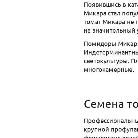
Появившись в кат
Микара стал попу
томат Микара не 
на значительный
Помидоры Микара
Индетерминантны
светокультуры. П
многокамерные.
Семена то
Профессиональные
крупной профупак
фермерских хозя