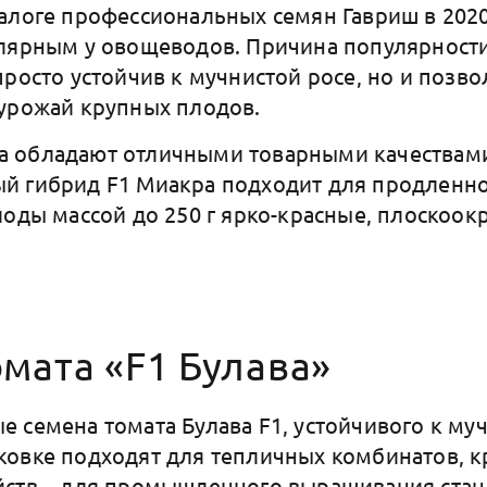
алоге профессиональных семян Гавриш в 2020
лярным у овощеводов. Причина популярности 
просто устойчив к мучнистой росе, но и позво
 урожай крупных плодов.
 обладают отличными товарными качествам
й гибрид F1 Миакра подходит для продленно
лоды массой до 250 г ярко-красные, плоскоок
мата «F1 Булава»
 семена томата Булава F1, устойчивого к муч
овке подходят для тепличных комбинатов, к
йств – для промышленного выращивания ста