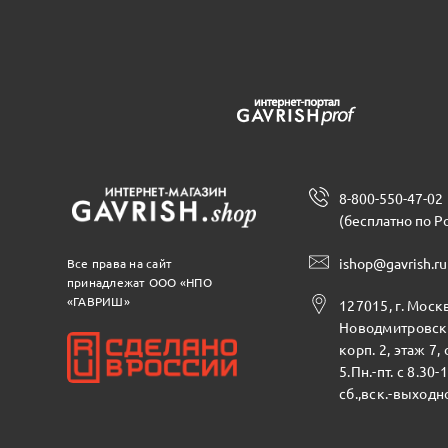
8-800-550-47-02
(бесплатно по Р
ishop@gavrish.ru
Все права на сайт
принадлежат ООО «НПО
«ГАВРИШ»
127015, г. Москв
Новодмитровска
корп. 2, этаж 7,
5.Пн.-пт. с 8.30-
сб.,вск.-выходн