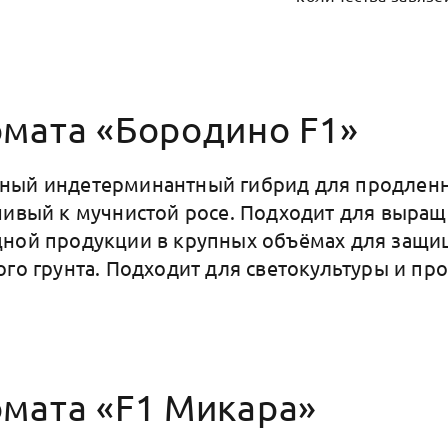
омата «Бородино F1»
ый индетерминантный гибрид для продленн
чивый к мучнистой росе. Подходит для выра
ной продукции в крупных объёмах для защищ
ого грунта. Подходит для светокультуры и пр
омата «F1 Микара»