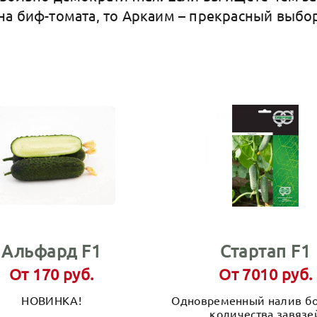
а биф-томата, то Аркаим – прекрасный выбо
Альфард F1
Стартап F1
От 170 руб.
От 7010 руб.
НОВИНКА!
Одновременный налив б
количества завязе