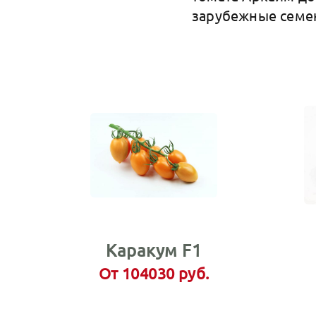
зарубежные семен
Каракум F1
От 104030 руб.