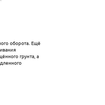
ого оборота. Ещё
щивания
ённого грунта, а
одленного