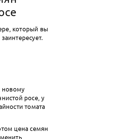
осе
ере, который вы
 заинтересует.
к новому
нистой росе, у
айности томата
этом цена семян
аменить