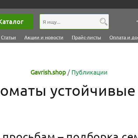
Каталог
Статьи
Акции и новости
Прайс-листы
Оплата и до
Gavrish.shop
/
Публикации
оматы устойчивые 
 просьбам – подборка се