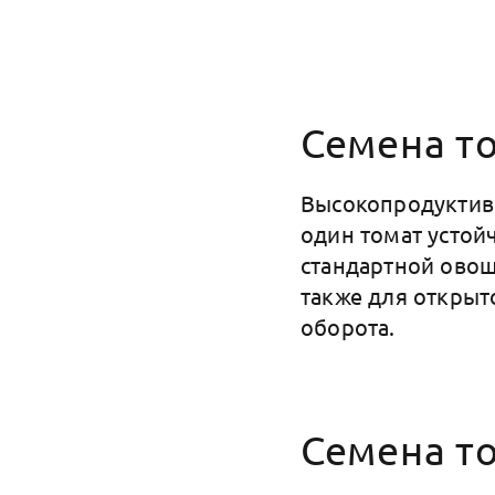
Семена т
Высокопродуктивн
один томат устой
стандартной овощ
также для открыт
оборота.
Семена т