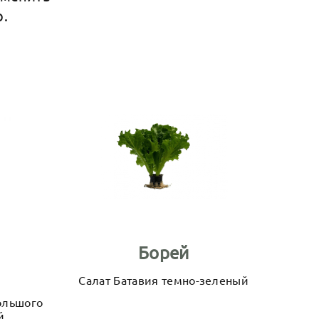
р.
Борей
Салат Батавия темно-зеленый
ольшого
й