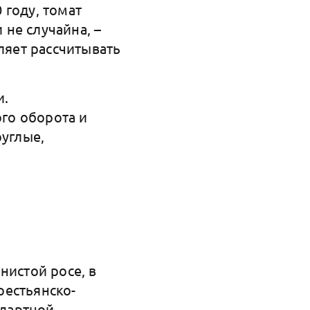
 году, томат
не случайна, –
ляет рассчитывать
и.
го оборота и
руглые,
нистой росе, в
рестьянско-
ндартной