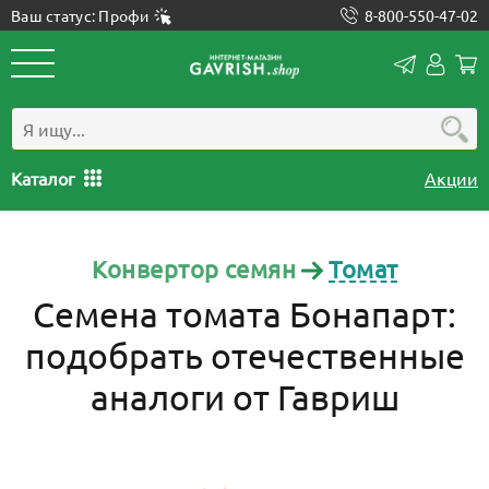
Ваш статус: Профи
8-800-550-47-02
Конта
Лич
каб
Каталог
Акции
Конвертор семян
Томат
Семена томата Бонапарт:
подобрать отечественные
аналоги от Гавриш